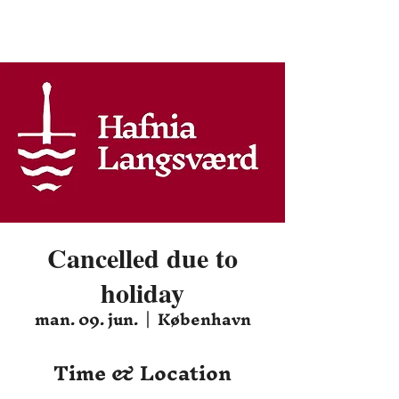
Hafnia HEMA
Cancelled due to
holiday
man. 09. jun.
  |  
København
Time & Location